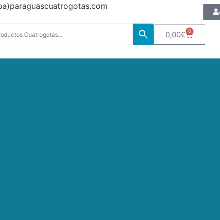
oba)paraguascuatrogotas.com
0
0,00
€