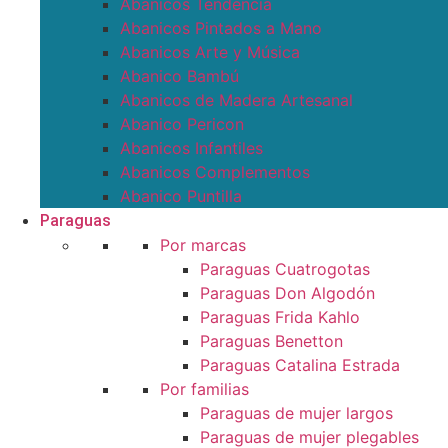
Abanicos Tendencia
Abanicos Pintados a Mano
Abanicos Arte y Música
Abanico Bambú
Abanicos de Madera Artesanal
Abanico Pericon
Abanicos Infantiles
Abanicos Complementos
Abanico Puntilla
Paraguas
Por marcas
Paraguas Cuatrogotas
Paraguas Don Algodón
Paraguas Frida Kahlo
Paraguas Benetton
Paraguas Catalina Estrada
Por familias
Paraguas de mujer largos
Paraguas de mujer plegables