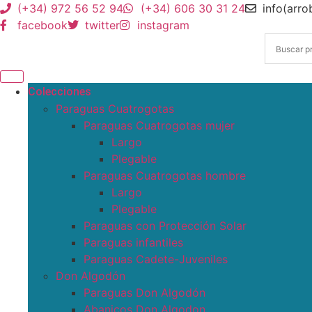
(+34) 972 56 52 94
(+34) 606 30 31 24
info(arr
facebook
twitter
instagram
Colecciones
Paraguas Cuatrogotas
Paraguas Cuatrogotas mujer
Largo
Plegable
Paraguas Cuatrogotas hombre
Largo
Plegable
Paraguas con Protección Solar
Paraguas infantiles
Paraguas Cadete-Juveniles
Don Algodón
Paraguas Don Algodón
Abanicos Don Algodon