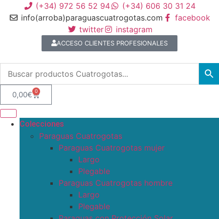
(+34) 972 56 52 94
(+34) 606 30 31 24
info(arroba)paraguascuatrogotas.com
facebook
twitter
instagram
ACCESO CLIENTES PROFESIONALES
0
0,00
€
Colecciones
Paraguas Cuatrogotas
Paraguas Cuatrogotas mujer
Largo
Plegable
Paraguas Cuatrogotas hombre
Largo
Plegable
Paraguas con Protección Solar