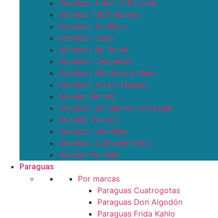
Abanicos Catalina Estrada
Abanico 100% Madera
Abanicos Acrílicos
Abanicos Lisos
Abanicos de Roble
Abanicos Tendencia
Abanicos Pintados a Mano
Abanicos Arte y Música
Abanico Bambú
Abanicos de Madera Artesanal
Abanico Pericon
Abanicos Infantiles
Abanicos Complementos
Abanico Puntilla
Paraguas
Por marcas
Paraguas Cuatrogotas
Paraguas Don Algodón
Paraguas Frida Kahlo