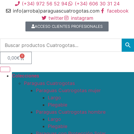
(+34) 972 56 52 94
(+34) 606 30 31 24
info(arroba)paraguascuatrogotas.com
facebook
twitter
instagram
ACCESO CLIENTES PROFESIONALES
0
0,00
€
Colecciones
Paraguas Cuatrogotas
Paraguas Cuatrogotas mujer
Largo
Plegable
Paraguas Cuatrogotas hombre
Largo
Plegable
Paraguas con Protección Solar