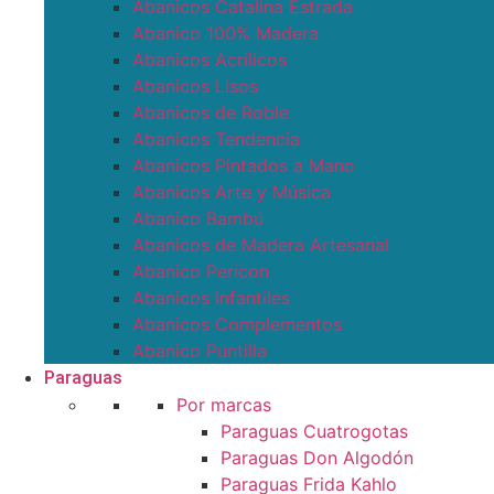
Abanicos Catalina Estrada
Abanico 100% Madera
Abanicos Acrílicos
Abanicos Lisos
Abanicos de Roble
Abanicos Tendencia
Abanicos Pintados a Mano
Abanicos Arte y Música
Abanico Bambú
Abanicos de Madera Artesanal
Abanico Pericon
Abanicos Infantiles
Abanicos Complementos
Abanico Puntilla
Paraguas
Por marcas
Paraguas Cuatrogotas
Paraguas Don Algodón
Paraguas Frida Kahlo