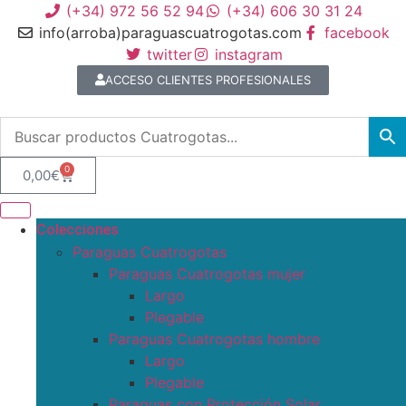
(+34) 972 56 52 94
(+34) 606 30 31 24
info(arroba)paraguascuatrogotas.com
facebook
twitter
instagram
ACCESO CLIENTES PROFESIONALES
0
0,00
€
Colecciones
Paraguas Cuatrogotas
Paraguas Cuatrogotas mujer
Largo
Plegable
Paraguas Cuatrogotas hombre
Largo
Plegable
Paraguas con Protección Solar