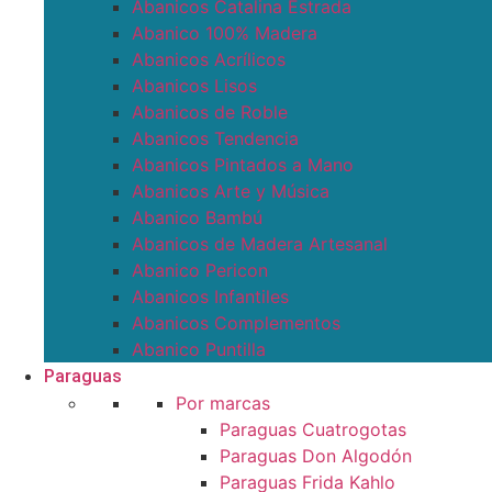
Abanicos Catalina Estrada
Abanico 100% Madera
Abanicos Acrílicos
Abanicos Lisos
Abanicos de Roble
Abanicos Tendencia
Abanicos Pintados a Mano
Abanicos Arte y Música
Abanico Bambú
Abanicos de Madera Artesanal
Abanico Pericon
Abanicos Infantiles
Abanicos Complementos
Abanico Puntilla
Paraguas
Por marcas
Paraguas Cuatrogotas
Paraguas Don Algodón
Paraguas Frida Kahlo