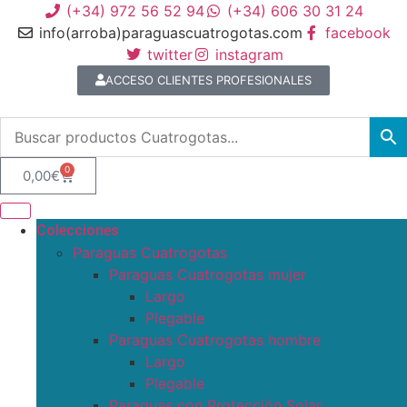
(+34) 972 56 52 94
(+34) 606 30 31 24
info(arroba)paraguascuatrogotas.com
facebook
twitter
instagram
ACCESO CLIENTES PROFESIONALES
0
0,00
€
Colecciones
Paraguas Cuatrogotas
Paraguas Cuatrogotas mujer
Largo
Plegable
Paraguas Cuatrogotas hombre
Largo
Plegable
Paraguas con Protección Solar