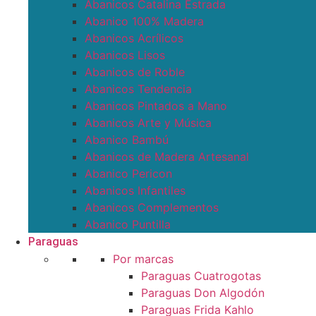
Abanicos Catalina Estrada
Abanico 100% Madera
Abanicos Acrílicos
Abanicos Lisos
Abanicos de Roble
Abanicos Tendencia
Abanicos Pintados a Mano
Abanicos Arte y Música
Abanico Bambú
Abanicos de Madera Artesanal
Abanico Pericon
Abanicos Infantiles
Abanicos Complementos
Abanico Puntilla
Paraguas
Por marcas
Paraguas Cuatrogotas
Paraguas Don Algodón
Paraguas Frida Kahlo