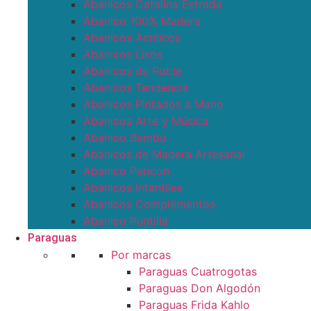
Abanicos Catalina Estrada
Abanico 100% Madera
Abanicos Acrílicos
Abanicos Lisos
Abanicos de Roble
Abanicos Tendencia
Abanicos Pintados a Mano
Abanicos Arte y Música
Abanico Bambú
Abanicos de Madera Artesanal
Abanico Pericon
Abanicos Infantiles
Abanicos Complementos
Abanico Puntilla
Paraguas
Por marcas
Paraguas Cuatrogotas
Paraguas Don Algodón
Paraguas Frida Kahlo