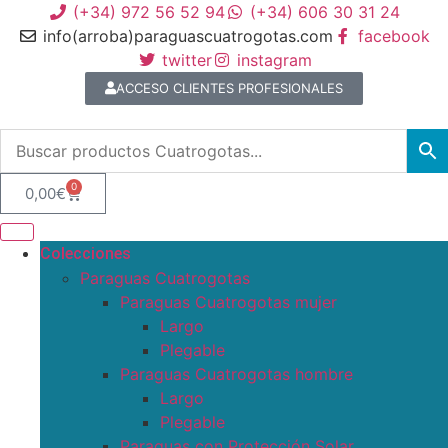
(+34) 972 56 52 94
(+34) 606 30 31 24
info(arroba)paraguascuatrogotas.com
facebook
twitter
instagram
ACCESO CLIENTES PROFESIONALES
0
0,00
€
Colecciones
Paraguas Cuatrogotas
Paraguas Cuatrogotas mujer
Largo
Plegable
Paraguas Cuatrogotas hombre
Largo
Plegable
Paraguas con Protección Solar