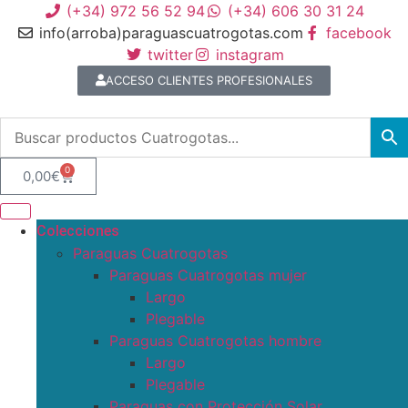
(+34) 972 56 52 94
(+34) 606 30 31 24
info(arroba)paraguascuatrogotas.com
facebook
twitter
instagram
ACCESO CLIENTES PROFESIONALES
0
0,00
€
Colecciones
Paraguas Cuatrogotas
Paraguas Cuatrogotas mujer
Largo
Plegable
Paraguas Cuatrogotas hombre
Largo
Plegable
Paraguas con Protección Solar