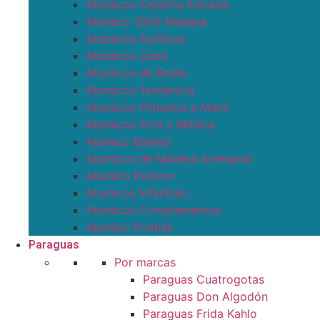
Abanicos Catalina Estrada
Abanico 100% Madera
Abanicos Acrílicos
Abanicos Lisos
Abanicos de Roble
Abanicos Tendencia
Abanicos Pintados a Mano
Abanicos Arte y Música
Abanico Bambú
Abanicos de Madera Artesanal
Abanico Pericon
Abanicos Infantiles
Abanicos Complementos
Abanico Puntilla
Paraguas
Por marcas
Paraguas Cuatrogotas
Paraguas Don Algodón
Paraguas Frida Kahlo