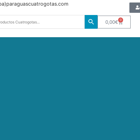
oba)paraguascuatrogotas.com
0
0,00
€