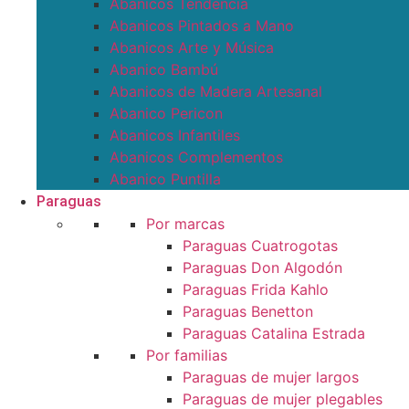
Abanicos Tendencia
Abanicos Pintados a Mano
Abanicos Arte y Música
Abanico Bambú
Abanicos de Madera Artesanal
Abanico Pericon
Abanicos Infantiles
Abanicos Complementos
Abanico Puntilla
Paraguas
Por marcas
Paraguas Cuatrogotas
Paraguas Don Algodón
Paraguas Frida Kahlo
Paraguas Benetton
Paraguas Catalina Estrada
Por familias
Paraguas de mujer largos
Paraguas de mujer plegables