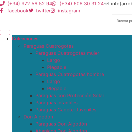
(+34) 972 56 52 94
(+34) 606 30 31 24
info(arr
facebook
twitter
instagram
Colecciones
Paraguas Cuatrogotas
Paraguas Cuatrogotas mujer
Largo
Plegable
Paraguas Cuatrogotas hombre
Largo
Plegable
Paraguas con Protección Solar
Paraguas infantiles
Paraguas Cadete-Juveniles
Don Algodón
Paraguas Don Algodón
Abanicos Don Algodon