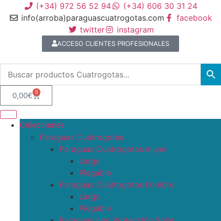
(+34) 972 56 52 94
(+34) 606 30 31 24
info(arroba)paraguascuatrogotas.com
facebook
twitter
instagram
ACCESO CLIENTES PROFESIONALES
0
0,00
€
Colecciones
Paraguas Cuatrogotas
Paraguas Cuatrogotas mujer
Largo
Plegable
Paraguas Cuatrogotas hombre
Largo
Plegable
Paraguas con Protección Solar