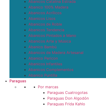
Abanicos Catalina Estrada
Abanico 100% Madera
Abanicos Acrílicos
Abanicos Lisos
Abanicos de Roble
Abanicos Tendencia
Abanicos Pintados a Mano
Abanicos Arte y Música
Abanico Bambú
Abanicos de Madera Artesanal
Abanico Pericon
Abanicos Infantiles
Abanicos Complementos
Abanico Puntilla
Paraguas
Por marcas
Paraguas Cuatrogotas
Paraguas Don Algodón
Paraguas Frida Kahlo