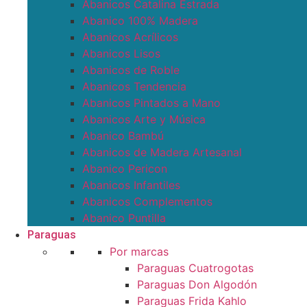
Abanicos Catalina Estrada
Abanico 100% Madera
Abanicos Acrílicos
Abanicos Lisos
Abanicos de Roble
Abanicos Tendencia
Abanicos Pintados a Mano
Abanicos Arte y Música
Abanico Bambú
Abanicos de Madera Artesanal
Abanico Pericon
Abanicos Infantiles
Abanicos Complementos
Abanico Puntilla
Paraguas
Por marcas
Paraguas Cuatrogotas
Paraguas Don Algodón
Paraguas Frida Kahlo