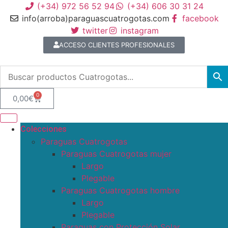
(+34) 972 56 52 94
(+34) 606 30 31 24
info(arroba)paraguascuatrogotas.com
facebook
twitter
instagram
ACCESO CLIENTES PROFESIONALES
0
0,00
€
Colecciones
Paraguas Cuatrogotas
Paraguas Cuatrogotas mujer
Largo
Plegable
Paraguas Cuatrogotas hombre
Largo
Plegable
Paraguas con Protección Solar