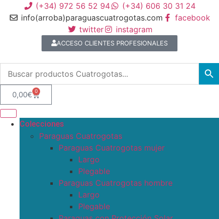
(+34) 972 56 52 94
(+34) 606 30 31 24
info(arroba)paraguascuatrogotas.com
facebook
twitter
instagram
ACCESO CLIENTES PROFESIONALES
0
0,00
€
Colecciones
Paraguas Cuatrogotas
Paraguas Cuatrogotas mujer
Largo
Plegable
Paraguas Cuatrogotas hombre
Largo
Plegable
Paraguas con Protección Solar