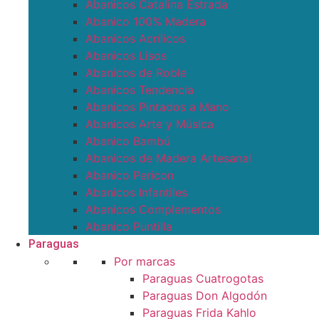
Abanicos Catalina Estrada
Abanico 100% Madera
Abanicos Acrílicos
Abanicos Lisos
Abanicos de Roble
Abanicos Tendencia
Abanicos Pintados a Mano
Abanicos Arte y Música
Abanico Bambú
Abanicos de Madera Artesanal
Abanico Pericon
Abanicos Infantiles
Abanicos Complementos
Abanico Puntilla
Paraguas
Por marcas
Paraguas Cuatrogotas
Paraguas Don Algodón
Paraguas Frida Kahlo