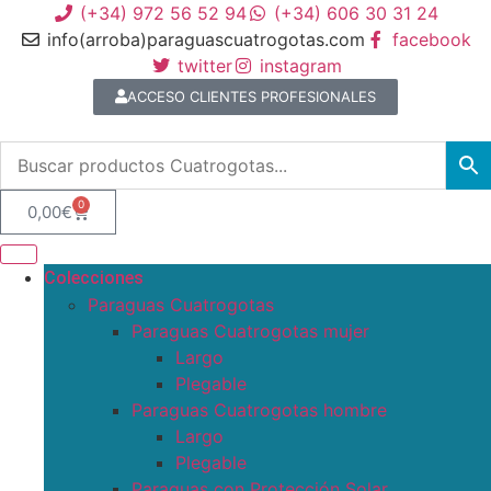
(+34) 972 56 52 94
(+34) 606 30 31 24
info(arroba)paraguascuatrogotas.com
facebook
twitter
instagram
ACCESO CLIENTES PROFESIONALES
0
0,00
€
Colecciones
Paraguas Cuatrogotas
Paraguas Cuatrogotas mujer
Largo
Plegable
Paraguas Cuatrogotas hombre
Largo
Plegable
Paraguas con Protección Solar