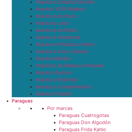
Abanicos Catalina Estrada
Abanico 100% Madera
Abanicos Acrílicos
Abanicos Lisos
Abanicos de Roble
Abanicos Tendencia
Abanicos Pintados a Mano
Abanicos Arte y Música
Abanico Bambú
Abanicos de Madera Artesanal
Abanico Pericon
Abanicos Infantiles
Abanicos Complementos
Abanico Puntilla
Paraguas
Por marcas
Paraguas Cuatrogotas
Paraguas Don Algodón
Paraguas Frida Kahlo