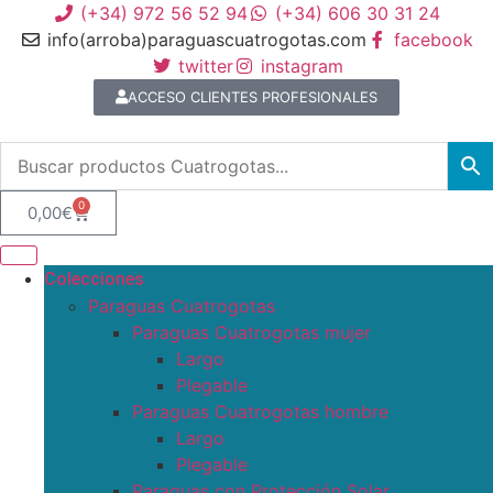
(+34) 972 56 52 94
(+34) 606 30 31 24
info(arroba)paraguascuatrogotas.com
facebook
twitter
instagram
ACCESO CLIENTES PROFESIONALES
0
0,00
€
Colecciones
Paraguas Cuatrogotas
Paraguas Cuatrogotas mujer
Largo
Plegable
Paraguas Cuatrogotas hombre
Largo
Plegable
Paraguas con Protección Solar