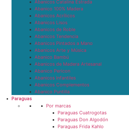
Abanicos Catalina Estrada
Abanico 100% Madera
Abanicos Acrílicos
Abanicos Lisos
Abanicos de Roble
Abanicos Tendencia
Abanicos Pintados a Mano
Abanicos Arte y Música
Abanico Bambú
Abanicos de Madera Artesanal
Abanico Pericon
Abanicos Infantiles
Abanicos Complementos
Abanico Puntilla
Paraguas
Por marcas
Paraguas Cuatrogotas
Paraguas Don Algodón
Paraguas Frida Kahlo