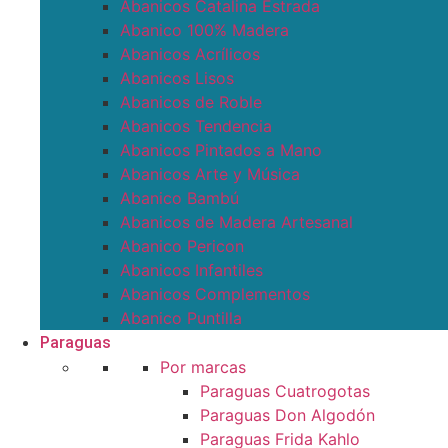
Abanicos Catalina Estrada
Abanico 100% Madera
Abanicos Acrílicos
Abanicos Lisos
Abanicos de Roble
Abanicos Tendencia
Abanicos Pintados a Mano
Abanicos Arte y Música
Abanico Bambú
Abanicos de Madera Artesanal
Abanico Pericon
Abanicos Infantiles
Abanicos Complementos
Abanico Puntilla
Paraguas
Por marcas
Paraguas Cuatrogotas
Paraguas Don Algodón
Paraguas Frida Kahlo