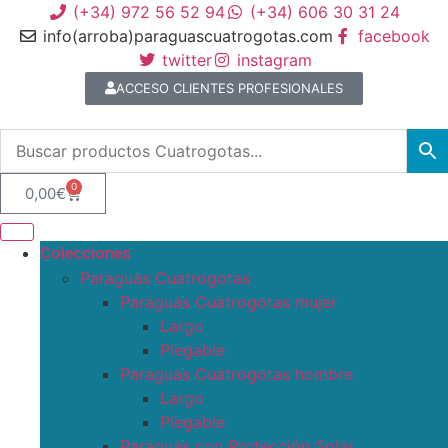
(+34) 972 56 52 94
(+34) 606 30 31 24
info(arroba)paraguascuatrogotas.com
facebook
twitter
instagram
ACCESO CLIENTES PROFESIONALES
0
0,00
€
Colecciones
Paraguas Cuatrogotas
Paraguas Cuatrogotas mujer
Largo
Plegable
Paraguas Cuatrogotas hombre
Largo
Plegable
Paraguas con Protección Solar