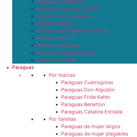
Abanicos Tendencia
Abanicos Pintados a Mano
Abanicos Arte y Música
Abanico Bambú
Abanicos de Madera Artesanal
Abanico Pericon
Abanicos Infantiles
Abanicos Complementos
Abanico Puntilla
Paraguas
Por marcas
Paraguas Cuatrogotas
Paraguas Don Algodón
Paraguas Frida Kahlo
Paraguas Benetton
Paraguas Catalina Estrada
Por familias
Paraguas de mujer largos
Paraguas de mujer plegables