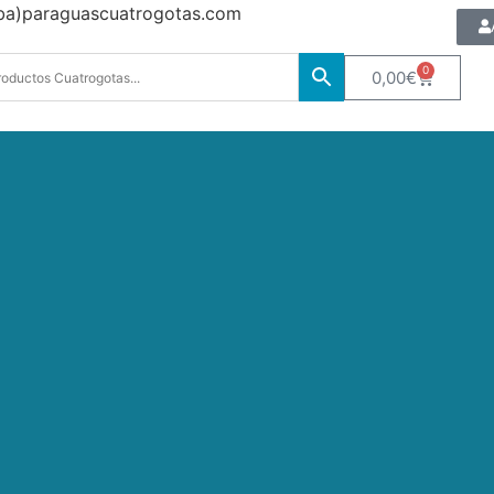
oba)paraguascuatrogotas.com
0
0,00
€