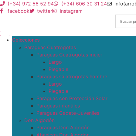
(+34) 972 56 52 94
(+34) 606 30 31 24
info(arr
facebook
twitter
instagram
Colecciones
Paraguas Cuatrogotas
Paraguas Cuatrogotas mujer
Largo
Plegable
Paraguas Cuatrogotas hombre
Largo
Plegable
Paraguas con Protección Solar
Paraguas infantiles
Paraguas Cadete-Juveniles
Don Algodón
Paraguas Don Algodón
Abanicos Don Algodon