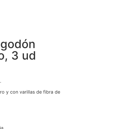
lgodón
o, 3 ud
.
o y con varillas de fibra de
ña.