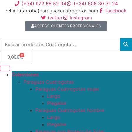
(+34) 972 56 52 94
(+34) 606 30 31 24
info(arroba)paraguascuatrogotas.com
facebook
twitter
instagram
ACCESO CLIENTES PROFESIONALES
0
0,00
€
Colecciones
Paraguas Cuatrogotas
Paraguas Cuatrogotas mujer
Largo
Plegable
Paraguas Cuatrogotas hombre
Largo
Plegable
Paraguas con Protección Solar