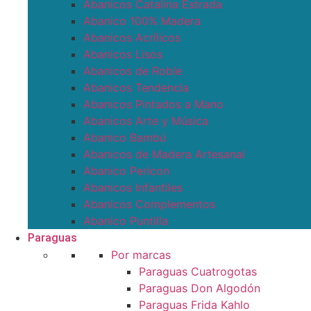
Abanicos Catalina Estrada
Abanico 100% Madera
Abanicos Acrílicos
Abanicos Lisos
Abanicos de Roble
Abanicos Tendencia
Abanicos Pintados a Mano
Abanicos Arte y Música
Abanico Bambú
Abanicos de Madera Artesanal
Abanico Pericon
Abanicos Infantiles
Abanicos Complementos
Abanico Puntilla
Paraguas
Por marcas
Paraguas Cuatrogotas
Paraguas Don Algodón
Paraguas Frida Kahlo