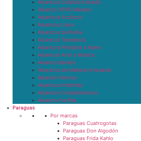
Abanicos Catalina Estrada
Abanico 100% Madera
Abanicos Acrílicos
Abanicos Lisos
Abanicos de Roble
Abanicos Tendencia
Abanicos Pintados a Mano
Abanicos Arte y Música
Abanico Bambú
Abanicos de Madera Artesanal
Abanico Pericon
Abanicos Infantiles
Abanicos Complementos
Abanico Puntilla
Paraguas
Por marcas
Paraguas Cuatrogotas
Paraguas Don Algodón
Paraguas Frida Kahlo