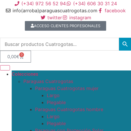
(+34) 972 56 52 94
(+34) 606 30 31 24
info(arroba)paraguascuatrogotas.com
facebook
twitter
instagram
ACCESO CLIENTES PROFESIONALES
0
0,00
€
Colecciones
Paraguas Cuatrogotas
Paraguas Cuatrogotas mujer
Largo
Plegable
Paraguas Cuatrogotas hombre
Largo
Plegable
Paraguas con Protección Solar