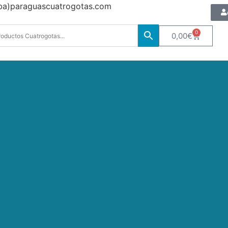
oba)paraguascuatrogotas.com
0
0,00
€