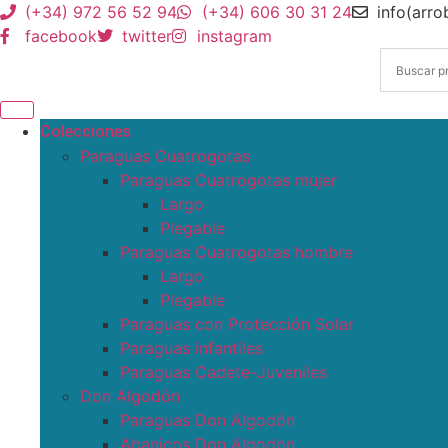
(+34) 972 56 52 94
(+34) 606 30 31 24
info(arr
facebook
twitter
instagram
Colecciones
Paraguas Cuatrogotas
Paraguas Cuatrogotas mujer
Largo
Plegable
Paraguas Cuatrogotas hombre
Largo
Plegable
Paraguas con Protección Solar
Paraguas infantiles
Paraguas Cadete-Juveniles
Don Algodón
Paraguas Don Algodón
Abanicos Don Algodon