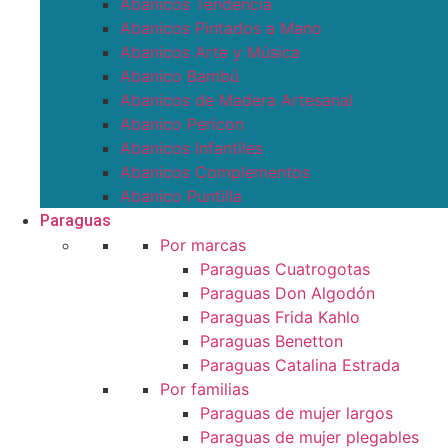
Abanicos Tendencia
Abanicos Pintados a Mano
Abanicos Arte y Música
Abanico Bambú
Abanicos de Madera Artesanal
Abanico Pericon
Abanicos Infantiles
Abanicos Complementos
Abanico Puntilla
Paraguas
Por marcas
Paraguas Cuatrogotas
Paraguas Don Algodón
Paraguas Frida Kahlo
Paraguas Benetton
Paraguas Catalina Estrada
Por familias
Paraguas de mujer largos
Paraguas de mujer plegables