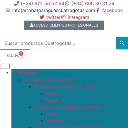
(+34) 972 56 52 94
(+34) 606 30 31 24
info(arroba)paraguascuatrogotas.com
facebook
twitter
instagram
ACCESO CLIENTES PROFESIONALES
0
0,00
€
Colecciones
Paraguas Cuatrogotas
Paraguas Cuatrogotas mujer
Largo
Plegable
Paraguas Cuatrogotas hombre
Largo
Plegable
Paraguas con Protección Solar