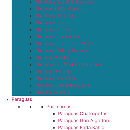
Abanicos Catalina Estrada
Abanico 100% Madera
Abanicos Acrílicos
Abanicos Lisos
Abanicos de Roble
Abanicos Tendencia
Abanicos Pintados a Mano
Abanicos Arte y Música
Abanico Bambú
Abanicos de Madera Artesanal
Abanico Pericon
Abanicos Infantiles
Abanicos Complementos
Abanico Puntilla
Paraguas
Por marcas
Paraguas Cuatrogotas
Paraguas Don Algodón
Paraguas Frida Kahlo