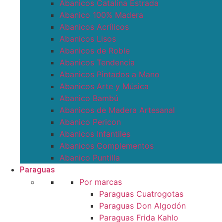
Abanicos Catalina Estrada
Abanico 100% Madera
Abanicos Acrílicos
Abanicos Lisos
Abanicos de Roble
Abanicos Tendencia
Abanicos Pintados a Mano
Abanicos Arte y Música
Abanico Bambú
Abanicos de Madera Artesanal
Abanico Pericon
Abanicos Infantiles
Abanicos Complementos
Abanico Puntilla
Paraguas
Por marcas
Paraguas Cuatrogotas
Paraguas Don Algodón
Paraguas Frida Kahlo