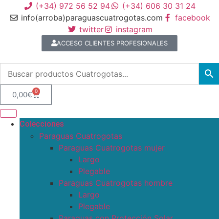
(+34) 972 56 52 94
(+34) 606 30 31 24
info(arroba)paraguascuatrogotas.com
facebook
twitter
instagram
ACCESO CLIENTES PROFESIONALES
0
0,00
€
Colecciones
Paraguas Cuatrogotas
Paraguas Cuatrogotas mujer
Largo
Plegable
Paraguas Cuatrogotas hombre
Largo
Plegable
Paraguas con Protección Solar