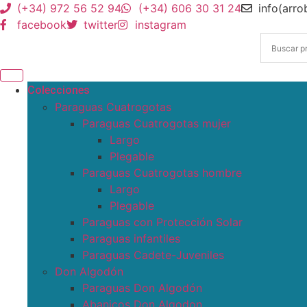
(+34) 972 56 52 94
(+34) 606 30 31 24
info(arr
facebook
twitter
instagram
Colecciones
Paraguas Cuatrogotas
Paraguas Cuatrogotas mujer
Largo
Plegable
Paraguas Cuatrogotas hombre
Largo
Plegable
Paraguas con Protección Solar
Paraguas infantiles
Paraguas Cadete-Juveniles
Don Algodón
Paraguas Don Algodón
Abanicos Don Algodon