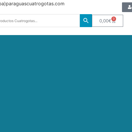
oba)paraguascuatrogotas.com
0
0,00
€