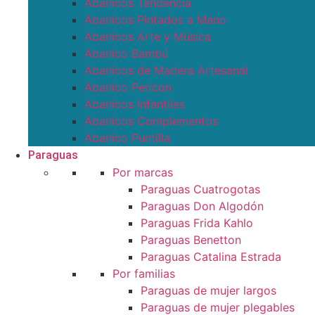
Abanicos Tendencia
Abanicos Pintados a Mano
Abanicos Arte y Música
Abanico Bambú
Abanicos de Madera Artesanal
Abanico Pericon
Abanicos Infantiles
Abanicos Complementos
Abanico Puntilla
Paraguas
Por marcas
Paraguas Cuatrogotas
Paraguas Don Algodón
Paraguas Frida Kahlo
Paraguas Benetton
Paraguas Catalina Estrada
Por familias
Paraguas de mujer largos
Paraguas de mujer plegables