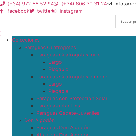
(+34) 972 56 52 94
(+34) 606 30 31 24
info(arr
facebook
twitter
instagram
Colecciones
Paraguas Cuatrogotas
Paraguas Cuatrogotas mujer
Largo
Plegable
Paraguas Cuatrogotas hombre
Largo
Plegable
Paraguas con Protección Solar
Paraguas infantiles
Paraguas Cadete-Juveniles
Don Algodón
Paraguas Don Algodón
Abanicos Don Algodon