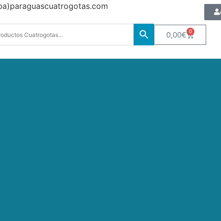
oba)paraguascuatrogotas.com
0
0,00
€