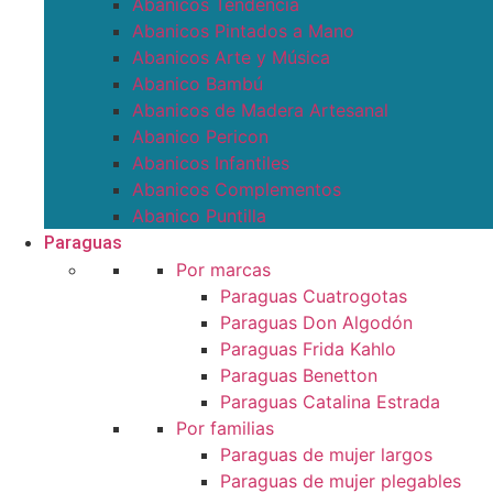
Abanicos Tendencia
Abanicos Pintados a Mano
Abanicos Arte y Música
Abanico Bambú
Abanicos de Madera Artesanal
Abanico Pericon
Abanicos Infantiles
Abanicos Complementos
Abanico Puntilla
Paraguas
Por marcas
Paraguas Cuatrogotas
Paraguas Don Algodón
Paraguas Frida Kahlo
Paraguas Benetton
Paraguas Catalina Estrada
Por familias
Paraguas de mujer largos
Paraguas de mujer plegables