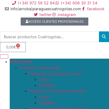
(+34) 972 56 52 94
(+34) 606 30 31 24
info(arroba)paraguascuatrogotas.com
facebook
twitter
instagram
ACCESO CLIENTES PROFESIONALES
0
0,00
€
Colecciones
Paraguas Cuatrogotas
Paraguas Cuatrogotas mujer
Largo
Plegable
Paraguas Cuatrogotas hombre
Largo
Plegable
Paraguas con Protección Solar