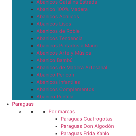
Abanicos Catalina Estrada
Abanico 100% Madera
Abanicos Acrílicos
Abanicos Lisos
Abanicos de Roble
Abanicos Tendencia
Abanicos Pintados a Mano
Abanicos Arte y Música
Abanico Bambú
Abanicos de Madera Artesanal
Abanico Pericon
Abanicos Infantiles
Abanicos Complementos
Abanico Puntilla
Paraguas
Por marcas
Paraguas Cuatrogotas
Paraguas Don Algodón
Paraguas Frida Kahlo