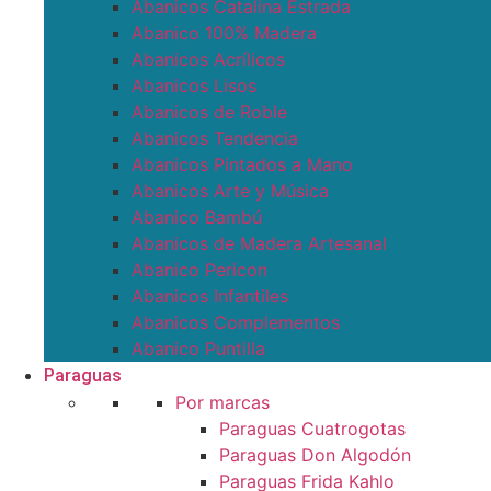
Abanicos Catalina Estrada
Abanico 100% Madera
Abanicos Acrílicos
Abanicos Lisos
Abanicos de Roble
Abanicos Tendencia
Abanicos Pintados a Mano
Abanicos Arte y Música
Abanico Bambú
Abanicos de Madera Artesanal
Abanico Pericon
Abanicos Infantiles
Abanicos Complementos
Abanico Puntilla
Paraguas
Por marcas
Paraguas Cuatrogotas
Paraguas Don Algodón
Paraguas Frida Kahlo