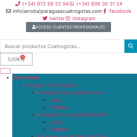
(+34) 972 56 52 94
(+34) 606 30 31 24
info(arroba)paraguascuatrogotas.com
facebook
twitter
instagram
ACCESO CLIENTES PROFESIONALES
0
0,00
€
Colecciones
Paraguas Cuatrogotas
Paraguas Cuatrogotas mujer
Largo
Plegable
Paraguas Cuatrogotas hombre
Largo
Plegable
Paraguas con Protección Solar