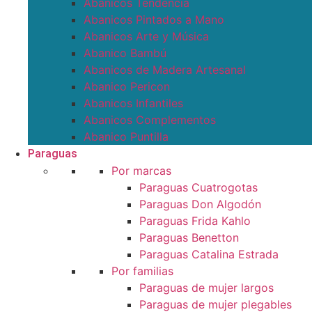
Abanicos Tendencia
Abanicos Pintados a Mano
Abanicos Arte y Música
Abanico Bambú
Abanicos de Madera Artesanal
Abanico Pericon
Abanicos Infantiles
Abanicos Complementos
Abanico Puntilla
Paraguas
Por marcas
Paraguas Cuatrogotas
Paraguas Don Algodón
Paraguas Frida Kahlo
Paraguas Benetton
Paraguas Catalina Estrada
Por familias
Paraguas de mujer largos
Paraguas de mujer plegables