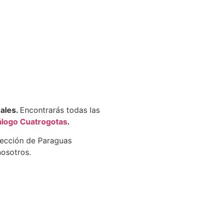
nales.
Encontrarás todas las
álogo Cuatrogotas
.
lección de Paraguas
osotros.