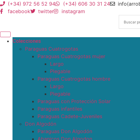
(+34) 972 56 52 94
(+34) 606 30 31 24
info(arr
facebook
twitter
instagram
Colecciones
Paraguas Cuatrogotas
Paraguas Cuatrogotas mujer
Largo
Plegable
Paraguas Cuatrogotas hombre
Largo
Plegable
Paraguas con Protección Solar
Paraguas infantiles
Paraguas Cadete-Juveniles
Don Algodón
Paraguas Don Algodón
Abanicos Don Algodon