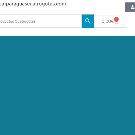
oba)paraguascuatrogotas.com
0
0,00
€