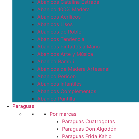
Abanicos Catalina Estrada
Abanico 100% Madera
Abanicos Acrílicos
Abanicos Lisos
Abanicos de Roble
Abanicos Tendencia
Abanicos Pintados a Mano
Abanicos Arte y Música
Abanico Bambú
Abanicos de Madera Artesanal
Abanico Pericon
Abanicos Infantiles
Abanicos Complementos
Abanico Puntilla
Paraguas
Por marcas
Paraguas Cuatrogotas
Paraguas Don Algodón
Paraguas Frida Kahlo