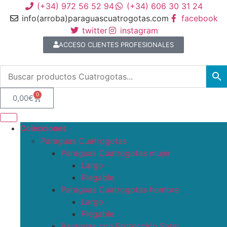
(+34) 972 56 52 94
(+34) 606 30 31 24
info(arroba)paraguascuatrogotas.com
facebook
twitter
instagram
ACCESO CLIENTES PROFESIONALES
0
0,00
€
Colecciones
Paraguas Cuatrogotas
Paraguas Cuatrogotas mujer
Largo
Plegable
Paraguas Cuatrogotas hombre
Largo
Plegable
Paraguas con Protección Solar