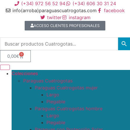
(+34) 972 56 52 94
(+34) 606 30 31 24
info(arroba)paraguascuatrogotas.com
facebook
twitter
instagram
ACCESO CLIENTES PROFESIONALES
0
0,00
€
Colecciones
Paraguas Cuatrogotas
Paraguas Cuatrogotas mujer
Largo
Plegable
Paraguas Cuatrogotas hombre
Largo
Plegable
Paraguas con Protección Solar