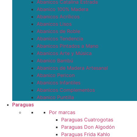
Abanicos Catalina Estrada
Abanico 100% Madera
Abanicos Acrílicos
Abanicos Lisos
Abanicos de Roble
Abanicos Tendencia
Abanicos Pintados a Mano
Abanicos Arte y Música
Abanico Bambú
Abanicos de Madera Artesanal
Abanico Pericon
Abanicos Infantiles
Abanicos Complementos
Abanico Puntilla
Paraguas
Por marcas
Paraguas Cuatrogotas
Paraguas Don Algodón
Paraguas Frida Kahlo