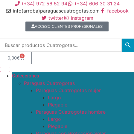
(+34) 972 56 52 94
(+34) 606 30 31 24
info(arroba)paraguascuatrogotas.com
facebook
twitter
instagram
ACCESO CLIENTES PROFESIONALES
0
0,00
€
Colecciones
Paraguas Cuatrogotas
Paraguas Cuatrogotas mujer
Largo
Plegable
Paraguas Cuatrogotas hombre
Largo
Plegable
Paraguas con Protección Solar