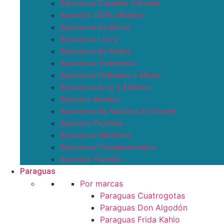
Abanicos Catalina Estrada
Abanico 100% Madera
Abanicos Acrílicos
Abanicos Lisos
Abanicos de Roble
Abanicos Tendencia
Abanicos Pintados a Mano
Abanicos Arte y Música
Abanico Bambú
Abanicos de Madera Artesanal
Abanico Pericon
Abanicos Infantiles
Abanicos Complementos
Abanico Puntilla
Paraguas
Por marcas
Paraguas Cuatrogotas
Paraguas Don Algodón
Paraguas Frida Kahlo