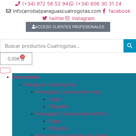
(+34) 972 56 52 94
(+34) 606 30 31 24
info(arroba)paraguascuatrogotas.com
facebook
twitter
instagram
ACCESO CLIENTES PROFESIONALES
0
0,00
€
Colecciones
Paraguas Cuatrogotas
Paraguas Cuatrogotas mujer
Largo
Plegable
Paraguas Cuatrogotas hombre
Largo
Plegable
Paraguas con Protección Solar