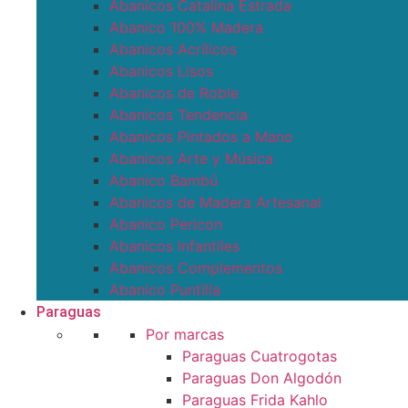
Abanicos Catalina Estrada
Abanico 100% Madera
Abanicos Acrílicos
Abanicos Lisos
Abanicos de Roble
Abanicos Tendencia
Abanicos Pintados a Mano
Abanicos Arte y Música
Abanico Bambú
Abanicos de Madera Artesanal
Abanico Pericon
Abanicos Infantiles
Abanicos Complementos
Abanico Puntilla
Paraguas
Por marcas
Paraguas Cuatrogotas
Paraguas Don Algodón
Paraguas Frida Kahlo