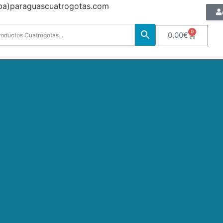
oba)paraguascuatrogotas.com
0
0,00
€