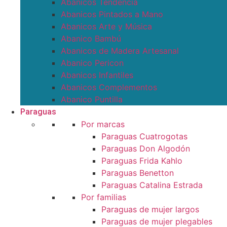
Abanicos Tendencia
Abanicos Pintados a Mano
Abanicos Arte y Música
Abanico Bambú
Abanicos de Madera Artesanal
Abanico Pericon
Abanicos Infantiles
Abanicos Complementos
Abanico Puntilla
Paraguas
Por marcas
Paraguas Cuatrogotas
Paraguas Don Algodón
Paraguas Frida Kahlo
Paraguas Benetton
Paraguas Catalina Estrada
Por familias
Paraguas de mujer largos
Paraguas de mujer plegables