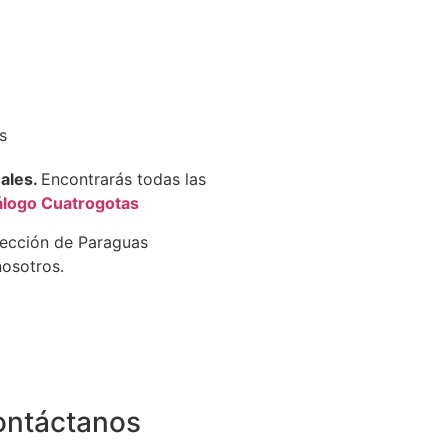
s
nales.
Encontrarás todas las
álogo Cuatrogotas
lección de Paraguas
osotros.
ontáctanos