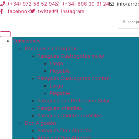
(+34) 972 56 52 94
(+34) 606 30 31 24
info(arr
facebook
twitter
instagram
Colecciones
Paraguas Cuatrogotas
Paraguas Cuatrogotas mujer
Largo
Plegable
Paraguas Cuatrogotas hombre
Largo
Plegable
Paraguas con Protección Solar
Paraguas infantiles
Paraguas Cadete-Juveniles
Don Algodón
Paraguas Don Algodón
Abanicos Don Algodon