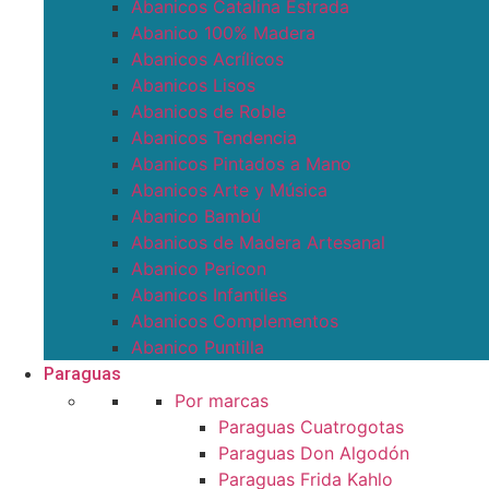
Abanicos Catalina Estrada
Abanico 100% Madera
Abanicos Acrílicos
Abanicos Lisos
Abanicos de Roble
Abanicos Tendencia
Abanicos Pintados a Mano
Abanicos Arte y Música
Abanico Bambú
Abanicos de Madera Artesanal
Abanico Pericon
Abanicos Infantiles
Abanicos Complementos
Abanico Puntilla
Paraguas
Por marcas
Paraguas Cuatrogotas
Paraguas Don Algodón
Paraguas Frida Kahlo