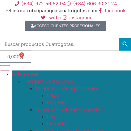
(+34) 972 56 52 94
(+34) 606 30 31 24
info(arroba)paraguascuatrogotas.com
facebook
twitter
instagram
ACCESO CLIENTES PROFESIONALES
0
0,00
€
Colecciones
Paraguas Cuatrogotas
Paraguas Cuatrogotas mujer
Largo
Plegable
Paraguas Cuatrogotas hombre
Largo
Plegable
Paraguas con Protección Solar