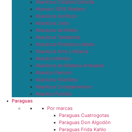
Abanicos Catalina Estrada
Abanico 100% Madera
Abanicos Acrílicos
Abanicos Lisos
Abanicos de Roble
Abanicos Tendencia
Abanicos Pintados a Mano
Abanicos Arte y Música
Abanico Bambú
Abanicos de Madera Artesanal
Abanico Pericon
Abanicos Infantiles
Abanicos Complementos
Abanico Puntilla
Paraguas
Por marcas
Paraguas Cuatrogotas
Paraguas Don Algodón
Paraguas Frida Kahlo