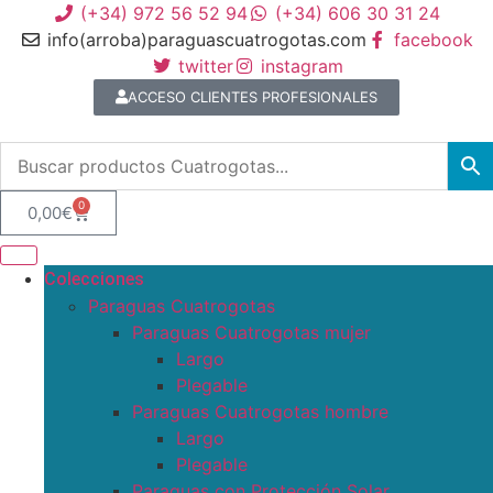
(+34) 972 56 52 94
(+34) 606 30 31 24
info(arroba)paraguascuatrogotas.com
facebook
twitter
instagram
ACCESO CLIENTES PROFESIONALES
0
0,00
€
Colecciones
Paraguas Cuatrogotas
Paraguas Cuatrogotas mujer
Largo
Plegable
Paraguas Cuatrogotas hombre
Largo
Plegable
Paraguas con Protección Solar