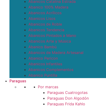
Abanicos Catalina Estrada
Abanico 100% Madera
Abanicos Acrílicos
Abanicos Lisos
Abanicos de Roble
Abanicos Tendencia
Abanicos Pintados a Mano
Abanicos Arte y Música
Abanico Bambú
Abanicos de Madera Artesanal
Abanico Pericon
Abanicos Infantiles
Abanicos Complementos
Abanico Puntilla
Paraguas
Por marcas
Paraguas Cuatrogotas
Paraguas Don Algodón
Paraguas Frida Kahlo