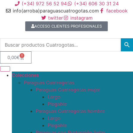
(+34) 972 56 52 94
(+34) 606 30 31 24
info(arroba)paraguascuatrogotas.com
facebook
twitter
instagram
ACCESO CLIENTES PROFESIONALES
0
0,00
€
Colecciones
Paraguas Cuatrogotas
Paraguas Cuatrogotas mujer
Largo
Plegable
Paraguas Cuatrogotas hombre
Largo
Plegable
Paraguas con Protección Solar