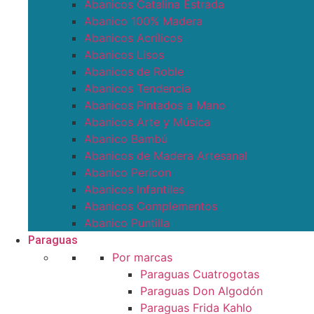
Abanicos Catalina Estrada
Abanico 100% Madera
Abanicos Acrílicos
Abanicos Lisos
Abanicos de Roble
Abanicos Tendencia
Abanicos Pintados a Mano
Abanicos Arte y Música
Abanico Bambú
Abanicos de Madera Artesanal
Abanico Pericon
Abanicos Infantiles
Abanicos Complementos
Abanico Puntilla
Paraguas
Por marcas
Paraguas Cuatrogotas
Paraguas Don Algodón
Paraguas Frida Kahlo