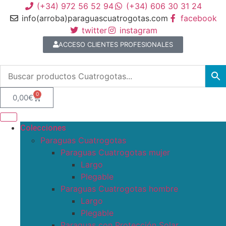
(+34) 972 56 52 94
(+34) 606 30 31 24
info(arroba)paraguascuatrogotas.com
facebook
twitter
instagram
ACCESO CLIENTES PROFESIONALES
0
0,00
€
Colecciones
Paraguas Cuatrogotas
Paraguas Cuatrogotas mujer
Largo
Plegable
Paraguas Cuatrogotas hombre
Largo
Plegable
Paraguas con Protección Solar