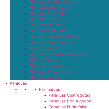
Abanicos Catalina Estrada
Abanico 100% Madera
Abanicos Acrílicos
Abanicos Lisos
Abanicos de Roble
Abanicos Tendencia
Abanicos Pintados a Mano
Abanicos Arte y Música
Abanico Bambú
Abanicos de Madera Artesanal
Abanico Pericon
Abanicos Infantiles
Abanicos Complementos
Abanico Puntilla
Paraguas
Por marcas
Paraguas Cuatrogotas
Paraguas Don Algodón
Paraguas Frida Kahlo