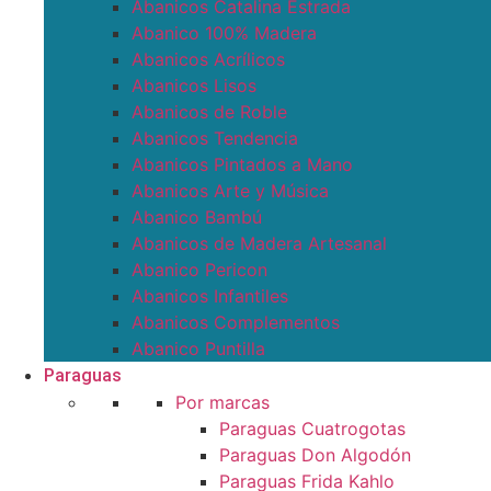
Abanicos Catalina Estrada
Abanico 100% Madera
Abanicos Acrílicos
Abanicos Lisos
Abanicos de Roble
Abanicos Tendencia
Abanicos Pintados a Mano
Abanicos Arte y Música
Abanico Bambú
Abanicos de Madera Artesanal
Abanico Pericon
Abanicos Infantiles
Abanicos Complementos
Abanico Puntilla
Paraguas
Por marcas
Paraguas Cuatrogotas
Paraguas Don Algodón
Paraguas Frida Kahlo