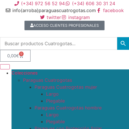
(+34) 972 56 52 94
(+34) 606 30 31 24
info(arroba)paraguascuatrogotas.com
facebook
twitter
instagram
ACCESO CLIENTES PROFESIONALES
0
0,00
€
Colecciones
Paraguas Cuatrogotas
Paraguas Cuatrogotas mujer
Largo
Plegable
Paraguas Cuatrogotas hombre
Largo
Plegable
Paraguas con Protección Solar