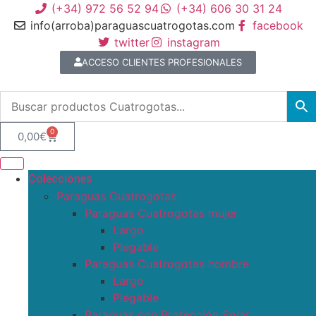
(+34) 972 56 52 94
(+34) 606 30 31 24
info(arroba)paraguascuatrogotas.com
facebook
twitter
instagram
ACCESO CLIENTES PROFESIONALES
0
0,00
€
Colecciones
Paraguas Cuatrogotas
Paraguas Cuatrogotas mujer
Largo
Plegable
Paraguas Cuatrogotas hombre
Largo
Plegable
Paraguas con Protección Solar