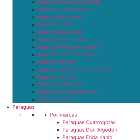
Abanicos Catalina Estrada
Abanico 100% Madera
Abanicos Acrílicos
Abanicos Lisos
Abanicos de Roble
Abanicos Tendencia
Abanicos Pintados a Mano
Abanicos Arte y Música
Abanico Bambú
Abanicos de Madera Artesanal
Abanico Pericon
Abanicos Infantiles
Abanicos Complementos
Abanico Puntilla
Paraguas
Por marcas
Paraguas Cuatrogotas
Paraguas Don Algodón
Paraguas Frida Kahlo