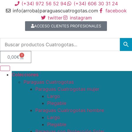
(+34) 972 56 52 94
(+34) 606 30 31 24
info(arroba)paraguascuatrogotas.com
facebook
twitter
instagram
ACCESO CLIENTES PROFESIONALES
0
0,00
€
Colecciones
Paraguas Cuatrogotas
Paraguas Cuatrogotas mujer
Largo
Plegable
Paraguas Cuatrogotas hombre
Largo
Plegable
Paraguas con Protección Solar