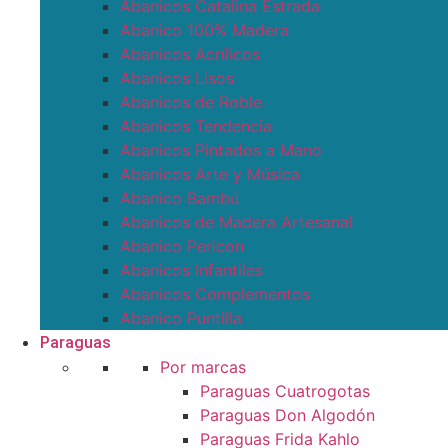
Abanicos Catalina Estrada
Abanico 100% Madera
Abanicos Acrílicos
Abanicos Lisos
Abanicos de Roble
Abanicos Tendencia
Abanicos Pintados a Mano
Abanicos Arte y Música
Abanico Bambú
Abanicos de Madera Artesanal
Abanico Pericon
Abanicos Infantiles
Abanicos Complementos
Abanico Puntilla
Paraguas
Por marcas
Paraguas Cuatrogotas
Paraguas Don Algodón
Paraguas Frida Kahlo