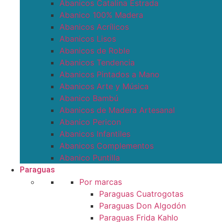
Abanicos Catalina Estrada
Abanico 100% Madera
Abanicos Acrílicos
Abanicos Lisos
Abanicos de Roble
Abanicos Tendencia
Abanicos Pintados a Mano
Abanicos Arte y Música
Abanico Bambú
Abanicos de Madera Artesanal
Abanico Pericon
Abanicos Infantiles
Abanicos Complementos
Abanico Puntilla
Paraguas
Por marcas
Paraguas Cuatrogotas
Paraguas Don Algodón
Paraguas Frida Kahlo