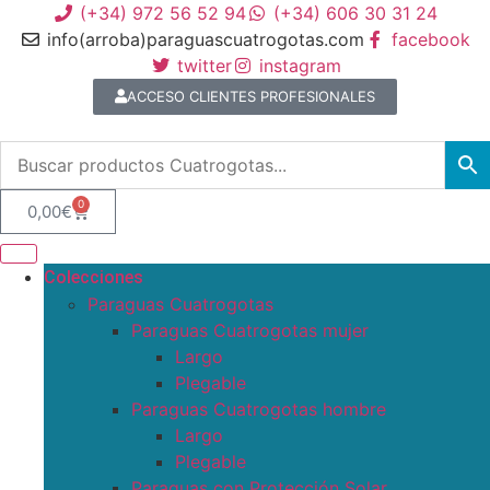
(+34) 972 56 52 94
(+34) 606 30 31 24
info(arroba)paraguascuatrogotas.com
facebook
twitter
instagram
ACCESO CLIENTES PROFESIONALES
0
0,00
€
Colecciones
Paraguas Cuatrogotas
Paraguas Cuatrogotas mujer
Largo
Plegable
Paraguas Cuatrogotas hombre
Largo
Plegable
Paraguas con Protección Solar