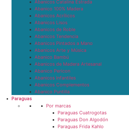
Abanicos Catalina Estrada
Abanico 100% Madera
Abanicos Acrílicos
Abanicos Lisos
Abanicos de Roble
Abanicos Tendencia
Abanicos Pintados a Mano
Abanicos Arte y Música
Abanico Bambú
Abanicos de Madera Artesanal
Abanico Pericon
Abanicos Infantiles
Abanicos Complementos
Abanico Puntilla
Paraguas
Por marcas
Paraguas Cuatrogotas
Paraguas Don Algodón
Paraguas Frida Kahlo