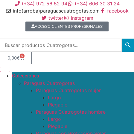
(+34) 972 56 52 94
(+34) 606 30 31 24
info(arroba)paraguascuatrogotas.com
facebook
twitter
instagram
ACCESO CLIENTES PROFESIONALES
0
0,00
€
Colecciones
Paraguas Cuatrogotas
Paraguas Cuatrogotas mujer
Largo
Plegable
Paraguas Cuatrogotas hombre
Largo
Plegable
Paraguas con Protección Solar