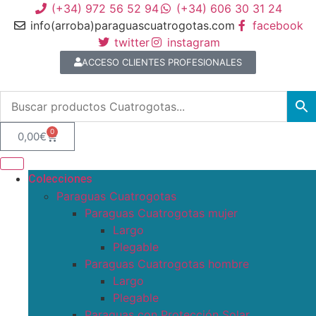
(+34) 972 56 52 94
(+34) 606 30 31 24
info(arroba)paraguascuatrogotas.com
facebook
twitter
instagram
ACCESO CLIENTES PROFESIONALES
0
0,00
€
Colecciones
Paraguas Cuatrogotas
Paraguas Cuatrogotas mujer
Largo
Plegable
Paraguas Cuatrogotas hombre
Largo
Plegable
Paraguas con Protección Solar