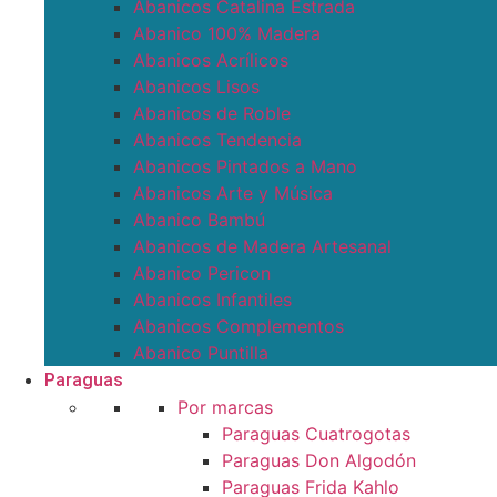
Abanicos Catalina Estrada
Abanico 100% Madera
Abanicos Acrílicos
Abanicos Lisos
Abanicos de Roble
Abanicos Tendencia
Abanicos Pintados a Mano
Abanicos Arte y Música
Abanico Bambú
Abanicos de Madera Artesanal
Abanico Pericon
Abanicos Infantiles
Abanicos Complementos
Abanico Puntilla
Paraguas
Por marcas
Paraguas Cuatrogotas
Paraguas Don Algodón
Paraguas Frida Kahlo