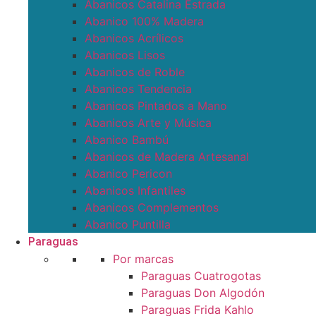
Abanicos Catalina Estrada
Abanico 100% Madera
Abanicos Acrílicos
Abanicos Lisos
Abanicos de Roble
Abanicos Tendencia
Abanicos Pintados a Mano
Abanicos Arte y Música
Abanico Bambú
Abanicos de Madera Artesanal
Abanico Pericon
Abanicos Infantiles
Abanicos Complementos
Abanico Puntilla
Paraguas
Por marcas
Paraguas Cuatrogotas
Paraguas Don Algodón
Paraguas Frida Kahlo