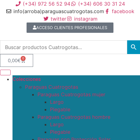
(+34) 972 56 52 94
(+34) 606 30 31 24
info(arroba)paraguascuatrogotas.com
facebook
twitter
instagram
ACCESO CLIENTES PROFESIONALES
0
0,00
€
Colecciones
Paraguas Cuatrogotas
Paraguas Cuatrogotas mujer
Largo
Plegable
Paraguas Cuatrogotas hombre
Largo
Plegable
Paraguas con Protección Solar