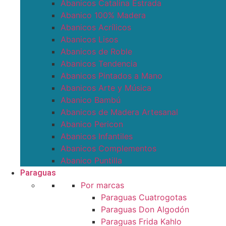
Abanicos Catalina Estrada
Abanico 100% Madera
Abanicos Acrílicos
Abanicos Lisos
Abanicos de Roble
Abanicos Tendencia
Abanicos Pintados a Mano
Abanicos Arte y Música
Abanico Bambú
Abanicos de Madera Artesanal
Abanico Pericon
Abanicos Infantiles
Abanicos Complementos
Abanico Puntilla
Paraguas
Por marcas
Paraguas Cuatrogotas
Paraguas Don Algodón
Paraguas Frida Kahlo