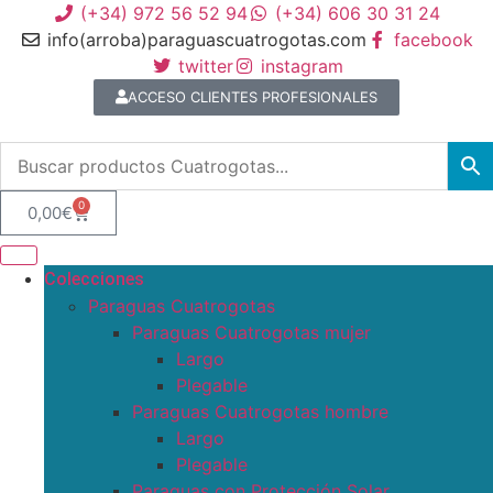
(+34) 972 56 52 94
(+34) 606 30 31 24
info(arroba)paraguascuatrogotas.com
facebook
twitter
instagram
ACCESO CLIENTES PROFESIONALES
0
0,00
€
Colecciones
Paraguas Cuatrogotas
Paraguas Cuatrogotas mujer
Largo
Plegable
Paraguas Cuatrogotas hombre
Largo
Plegable
Paraguas con Protección Solar