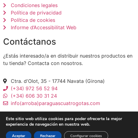
Condiciones legales
Política de privacidad
Política de cookies
Informe d’Accessibilitat Web
Contáctanos
¿Estás interesado/a en distribuir nuestros productos en
tu tienda? Contacta con nosotros.
Ctra. d'Olot, 35 - 17744 Navata (Girona)
(+34) 972 56 52 94
(+34) 606 30 31 24
info(arroba)paraguascuatrogotas.com
Este sitio web utiliza cookies para poder ofrecerte la mejor
experiencia de navegación en nuestra web.
Aceptar
Rechazar
Configurar cookies
© 2026 Paraguas CuatroGotas - All Rights Reserved