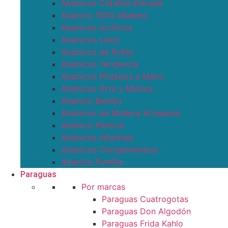
Abanicos Catalina Estrada
Abanico 100% Madera
Abanicos Acrílicos
Abanicos Lisos
Abanicos de Roble
Abanicos Tendencia
Abanicos Pintados a Mano
Abanicos Arte y Música
Abanico Bambú
Abanicos de Madera Artesanal
Abanico Pericon
Abanicos Infantiles
Abanicos Complementos
Abanico Puntilla
Paraguas
Por marcas
Paraguas Cuatrogotas
Paraguas Don Algodón
Paraguas Frida Kahlo