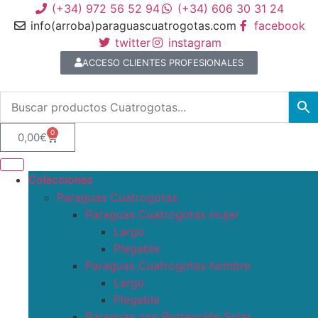
(+34) 972 56 52 94
(+34) 606 30 31 24
info(arroba)paraguascuatrogotas.com
facebook
twitter
instagram
ACCESO CLIENTES PROFESIONALES
0
0,00
€
Colecciones
Paraguas Cuatrogotas
Paraguas Cuatrogotas mujer
Largo
Plegable
Paraguas Cuatrogotas hombre
Largo
Plegable
Paraguas con Protección Solar