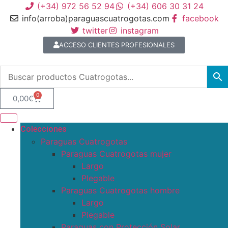
(+34) 972 56 52 94
(+34) 606 30 31 24
info(arroba)paraguascuatrogotas.com
facebook
twitter
instagram
ACCESO CLIENTES PROFESIONALES
0
0,00
€
Colecciones
Paraguas Cuatrogotas
Paraguas Cuatrogotas mujer
Largo
Plegable
Paraguas Cuatrogotas hombre
Largo
Plegable
Paraguas con Protección Solar