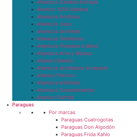
Abanicos Catalina Estrada
Abanico 100% Madera
Abanicos Acrílicos
Abanicos Lisos
Abanicos de Roble
Abanicos Tendencia
Abanicos Pintados a Mano
Abanicos Arte y Música
Abanico Bambú
Abanicos de Madera Artesanal
Abanico Pericon
Abanicos Infantiles
Abanicos Complementos
Abanico Puntilla
Paraguas
Por marcas
Paraguas Cuatrogotas
Paraguas Don Algodón
Paraguas Frida Kahlo