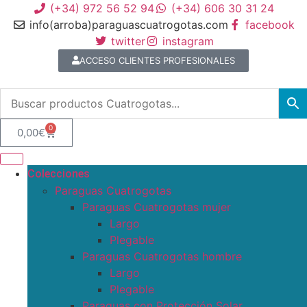
(+34) 972 56 52 94
(+34) 606 30 31 24
info(arroba)paraguascuatrogotas.com
facebook
twitter
instagram
ACCESO CLIENTES PROFESIONALES
0
0,00
€
Colecciones
Paraguas Cuatrogotas
Paraguas Cuatrogotas mujer
Largo
Plegable
Paraguas Cuatrogotas hombre
Largo
Plegable
Paraguas con Protección Solar