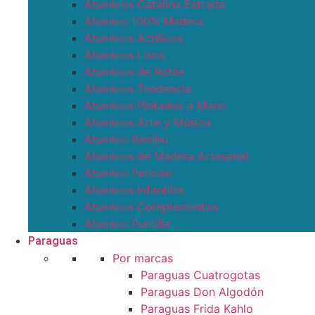
Abanicos Catalina Estrada
Abanico 100% Madera
Abanicos Acrílicos
Abanicos Lisos
Abanicos de Roble
Abanicos Tendencia
Abanicos Pintados a Mano
Abanicos Arte y Música
Abanico Bambú
Abanicos de Madera Artesanal
Abanico Pericon
Abanicos Infantiles
Abanicos Complementos
Abanico Puntilla
Paraguas
Por marcas
Paraguas Cuatrogotas
Paraguas Don Algodón
Paraguas Frida Kahlo