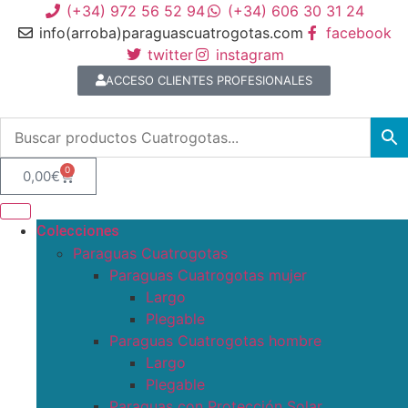
(+34) 972 56 52 94
(+34) 606 30 31 24
info(arroba)paraguascuatrogotas.com
facebook
twitter
instagram
ACCESO CLIENTES PROFESIONALES
0
0,00
€
Colecciones
Paraguas Cuatrogotas
Paraguas Cuatrogotas mujer
Largo
Plegable
Paraguas Cuatrogotas hombre
Largo
Plegable
Paraguas con Protección Solar