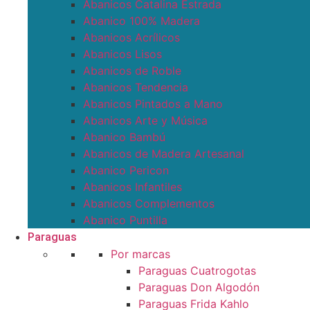
Abanicos Catalina Estrada
Abanico 100% Madera
Abanicos Acrílicos
Abanicos Lisos
Abanicos de Roble
Abanicos Tendencia
Abanicos Pintados a Mano
Abanicos Arte y Música
Abanico Bambú
Abanicos de Madera Artesanal
Abanico Pericon
Abanicos Infantiles
Abanicos Complementos
Abanico Puntilla
Paraguas
Por marcas
Paraguas Cuatrogotas
Paraguas Don Algodón
Paraguas Frida Kahlo