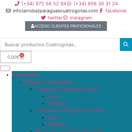
(+34) 972 56 52 94
(+34) 606 30 31 24
info(arroba)paraguascuatrogotas.com
facebook
twitter
instagram
ACCESO CLIENTES PROFESIONALES
0
0,00
€
Colecciones
Paraguas Cuatrogotas
Paraguas Cuatrogotas mujer
Largo
Plegable
Paraguas Cuatrogotas hombre
Largo
Plegable
Paraguas con Protección Solar