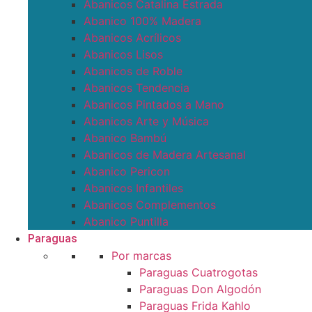
Abanicos Catalina Estrada
Abanico 100% Madera
Abanicos Acrílicos
Abanicos Lisos
Abanicos de Roble
Abanicos Tendencia
Abanicos Pintados a Mano
Abanicos Arte y Música
Abanico Bambú
Abanicos de Madera Artesanal
Abanico Pericon
Abanicos Infantiles
Abanicos Complementos
Abanico Puntilla
Paraguas
Por marcas
Paraguas Cuatrogotas
Paraguas Don Algodón
Paraguas Frida Kahlo