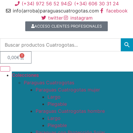
(+34) 972 56 52 94
(+34) 606 30 31 24
info(arroba)paraguascuatrogotas.com
facebook
twitter
instagram
ACCESO CLIENTES PROFESIONALES
0
0,00
€
Colecciones
Paraguas Cuatrogotas
Paraguas Cuatrogotas mujer
Largo
Plegable
Paraguas Cuatrogotas hombre
Largo
Plegable
Paraguas con Protección Solar