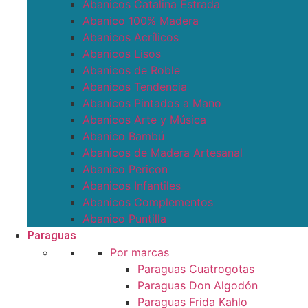
Abanicos Catalina Estrada
Abanico 100% Madera
Abanicos Acrílicos
Abanicos Lisos
Abanicos de Roble
Abanicos Tendencia
Abanicos Pintados a Mano
Abanicos Arte y Música
Abanico Bambú
Abanicos de Madera Artesanal
Abanico Pericon
Abanicos Infantiles
Abanicos Complementos
Abanico Puntilla
Paraguas
Por marcas
Paraguas Cuatrogotas
Paraguas Don Algodón
Paraguas Frida Kahlo