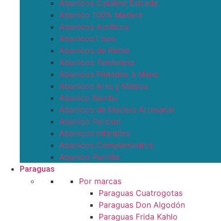
Abanicos Catalina Estrada
Abanico 100% Madera
Abanicos Acrílicos
Abanicos Lisos
Abanicos de Roble
Abanicos Tendencia
Abanicos Pintados a Mano
Abanicos Arte y Música
Abanico Bambú
Abanicos de Madera Artesanal
Abanico Pericon
Abanicos Infantiles
Abanicos Complementos
Abanico Puntilla
Paraguas
Por marcas
Paraguas Cuatrogotas
Paraguas Don Algodón
Paraguas Frida Kahlo