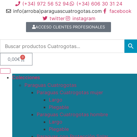
(+34) 972 56 52 94
(+34) 606 30 31 24
info(arroba)paraguascuatrogotas.com
facebook
twitter
instagram
ACCESO CLIENTES PROFESIONALES
0
0,00
€
Colecciones
Paraguas Cuatrogotas
Paraguas Cuatrogotas mujer
Largo
Plegable
Paraguas Cuatrogotas hombre
Largo
Plegable
Paraguas con Protección Solar